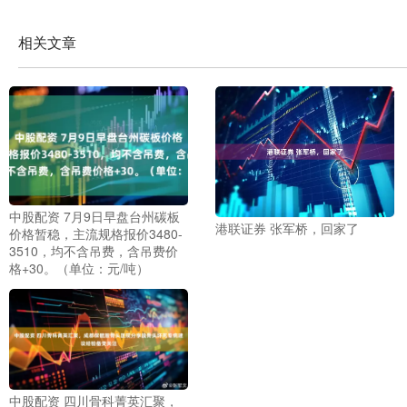
相关文章
中股配资 7月9日早盘台州碳板
港联证券 张军桥，回家了
价格暂稳，主流规格报价3480-
3510，均不含吊费，含吊费价
格+30。（单位：元/吨）
中股配资 四川骨科菁英汇聚，