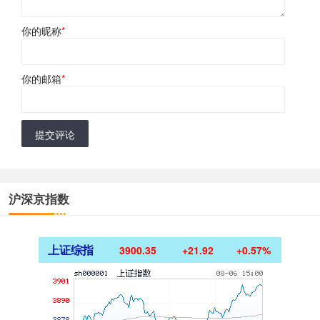
你的昵称
*
你的邮箱
*
提交评论
沪深京指数
上证综指
3900.35
+21.92
+0.57%