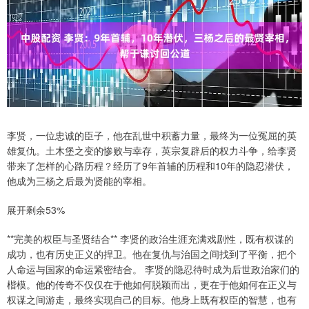
李贤，一位忠诚的臣子，他在乱世中积蓄力量，最终为一位冤屈的英
雄复仇。土木堡之变的惨败与幸存，英宗复辟后的权力斗争，给李贤
带来了怎样的心路历程？经历了9年首辅的历程和10年的隐忍潜伏，
他成为三杨之后最为贤能的宰相。
展开剩余53%
**完美的权臣与圣贤结合** 李贤的政治生涯充满戏剧性，既有权谋的
成功，也有历史正义的捍卫。他在复仇与治国之间找到了平衡，把个
人命运与国家的命运紧密结合。 李贤的隐忍待时成为后世政治家们的
楷模。他的传奇不仅仅在于他如何脱颖而出，更在于他如何在正义与
权谋之间游走，最终实现自己的目标。他身上既有权臣的智慧，也有