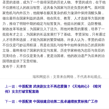
圣贤的道德，成为了一个值得深思的历史人物。 李贤的成功，在于他
不仅拥有过人的政治智慧，还具备为国家与历史负责的勇气。面对国
家危机与内外压力，他能够在极其复杂的权力漩涡中保持清醒头脑，
做出最符合国家利益的选择。他在民生、教育、人才选拔等方面的努
力，推动了明朝中期的稳定与短暂复兴。他提出的赈灾、边防整顿、
财政改革等政策，为国家注入了活力。而他对教育的重视，培养了一
批批有才之士，为国家的长远发展打下了基础。 李贤深知，只有通过
人才培养和选拔，才能为国家的繁荣铺路。许多人认为，李贤的成功
不仅仅是巧妙运用权谋，而是在混乱与纷争中始终保持自己的原则和
立场，最终推动了国家的安定与发展。历史学家称他为忠臣与良臣的
完美结合，不仅仅是复仇者，更是治国者。他的政治遗产为后来的治
国理政提供了宝贵经验。
发布于：天津市
瑞和网提示：文章来自网络，不代表本站观点。
上一篇：
中股配资 武侠剧女主不再恋爱脑？《天地剑心》《暗河
传》女主打破官配套路
下一篇：
中股配资 中国核建启动第二批卓越绩效贯标推广工作