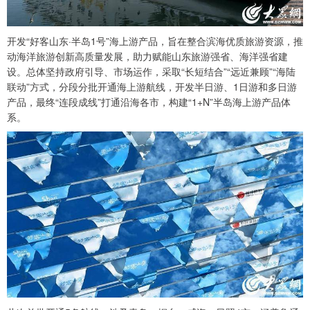
开发“好客山东·半岛1号”海上游产品，旨在整合滨海优质旅游资源，推
动海洋旅游创新高质量发展，助力赋能山东旅游强省、海洋强省建
设。总体坚持政府引导、市场运作，采取“长短结合”“远近兼顾”“海陆
联动”方式，分段分批开通海上游航线，开发半日游、1日游和多日游
产品，最终“连段成线”打通沿海各市，构建“1+N”半岛海上游产品体
系。