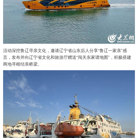
活动深挖鲁辽寻亲文化，邀请辽宁省山东后人分享“鲁辽一家亲”感
言，发布并向辽宁省文化和旅游厅赠送“闯关东家谱地图”，积极搭建
两地寻根结亲桥梁。