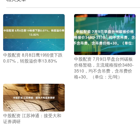
中股配资 8月8日鹰19转债下跌
中股配资 7月9日早盘台州碳板
0.07%，转股溢价率13.83%
价格暂稳，主流规格报价3480-
3510，均不含吊费，含吊费价
格+30。（单位：元/吨）
中股配资 江苏神通：接受大和
证券调研