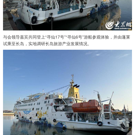
与会领导嘉宾共同登上“寻仙17号”“寻仙6号”游船参观体验，并由蓬莱
试乘至长岛，实地调研长岛旅游产业发展情况。