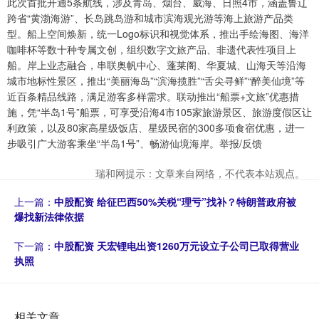
此次首批开通5条航线，涉及青岛、烟台、威海、日照4市，涵盖鲁辽
跨省“黄渤海游”、长岛跳岛游和城市滨海观光游等海上旅游产品类
型。船上空间焕新，统一Logo标识和视觉体系，推出手绘海图、海洋
咖啡杯等数十种专属文创，组织数字文旅产品、非遗代表性项目上
船。岸上业态融合，串联奥帆中心、蓬莱阁、华夏城、山海天等沿海
城市地标性景区，推出“美丽海岛”“滨海揽胜”“舌尖寻鲜”“醉美仙境”等
近百条精品线路，满足游客多样需求。联动推出“船票+文旅”优惠措
施，凭“半岛1号”船票，可享受沿海4市105家旅游景区、旅游度假区让
利政策，以及80家高星级饭店、星级民宿的300多项食宿优惠，进一
步吸引广大游客乘坐“半岛1号”、畅游仙境海岸。举报/反馈
瑞和网提示：文章来自网络，不代表本站观点。
上一篇：
中股配资 给征巴西50%关税“理亏”找补？特朗普政府被
爆找新法律依据
下一篇：
中股配资 天宏锂电出资1260万元设立子公司已取得营业
执照
相关文章