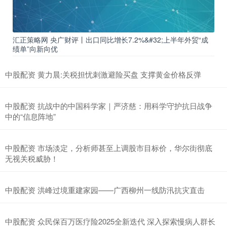
汇正策略网 央广财评丨出口同比增长7.2%&#32;上半年外贸“成
绩单”向新向优
中股配资 黄力晨:关税担忧刺激避险买盘 支撑黄金价格反弹
中股配资 抗战中的中国科学家｜严济慈：用科学守护抗日战争
中的“信息阵地”
中股配资 市场淡定，分析师甚至上调股市目标价，华尔街彻底
无视关税威胁！
中股配资 洪峰过境重建家园——广西柳州一线防汛抗灾直击
中股配资 众民保百万医疗险2025全新迭代 深入探索慢病人群长