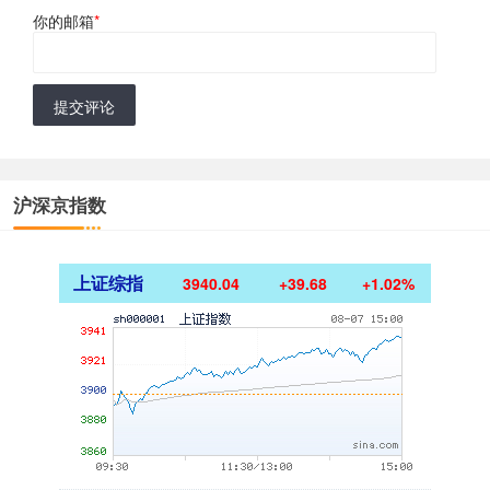
你的邮箱
*
提交评论
沪深京指数
上证综指
3940.04
+39.68
+1.02%