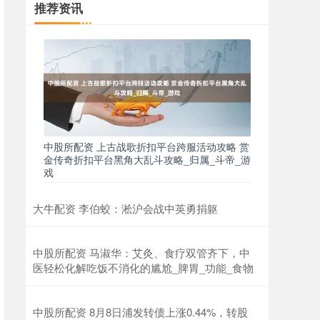
推荐资讯
中股所配资 上古战歌折扣平台跨服活动攻略 赏
金传奇折扣平台黑角大乱斗攻略_归属_斗帝_游
戏
大牛配资 李伯蛟：淞沪会战中英勇捐躯
中股所配资 马淑华：艾灸、食疗双管齐下，中
医轻松化解吃饭不消化的尴尬_脾胃_功能_食物
中股所配资 8月8日浦发转债上涨0.44%，转股