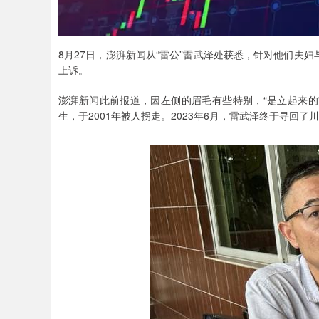
8月27日，澎湃新闻从“雷公”雷武泽处获悉，针对他们夫
上诉。
澎湃新闻此前报道，因左侧的眉毛有些特别，“是立起来的”
生，于2001年被人拐走。2023年6月，雷武泽终于寻回