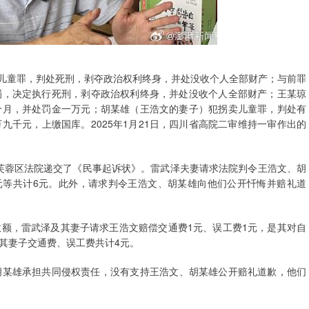
卖儿童罪，判处死刑，剥夺政治权利终身，并处没收个人全部财产；与前罪
罚，决定执行死刑，剥夺政治权利终身，并处没收个人全部财产；王某琼
个月，并处罚金一万元；胡某雄（王浩文的妻子）犯拐卖儿童罪，判处有
千元，上缴国库。2025年1月21日，四川省高院二审维持一审作出的
市芙蓉区法院递交了《民事起诉状》。雷武泽夫妻请求法院判令王浩文、胡
元等共计6元。此外，请求判令王浩文、胡某雄向他们公开忏悔并赔礼道
额，雷武泽及其妻子请求王浩文赔偿交通费1元、误工费1元，是其对自
其妻子交通费、误工费共计4元。
胡某雄承担共同侵权责任​，没有支持王浩文、胡某雄公开赔礼道歉，他们