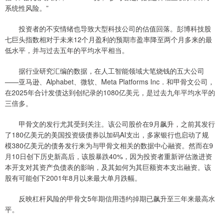
系统性风险。”
投资者的不安情绪也导致大型科技公司的估值回落。彭博科技股
七巨头指数相对于未来12个月盈利的预期市盈率降至两个月多来的最
低水平，并与过去五年的平均水平相当。
据行业研究汇编的数据，在人工智能领域大笔烧钱的五大公司
——亚马逊、Alphabet、微软、Meta Platforms Inc．和甲骨文公司，
在2025年合计发债达到创纪录的1080亿美元，是过去九年平均水平的
三倍多。
甲骨文的发行尤其受到关注。该公司股价在9月飙升，之前其发行
了180亿美元的美国投资级债券以加码AI支出，多家银行也启动了规
模380亿美元的债务发行来为与甲骨文相关的数据中心融资。然而在9
月10日创下历史新高后，该股暴跌40%，因为投资者重新评估激进资
本开支对其资产负债表的影响，及其如何为其巨额资本支出融资。该
股有可能创下2001年8月以来最大单月跌幅。
反映杠杆风险的甲骨文5年期信用违约掉期已飙升至三年来最高水
平。