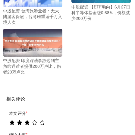
中股配资 【ETF动向】6月27日
中股配资 台湾旅游业者：无大
科半导体基金涨0.68%，份额减
陆游客保底，台湾难重返千万入
少200万份
境人次
中股配资 印度踩踏事故迟到主
角给遇难者提供200万卢比，伤
者20万卢比
相关评论
本文评分
*
评论内容
*