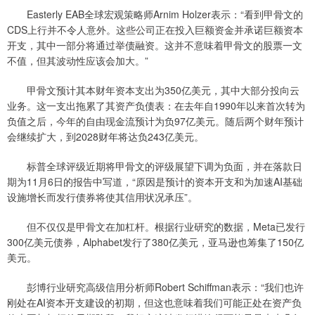
Easterly EAB全球宏观策略师Arnim Holzer表示：“看到甲骨文的
CDS上行并不令人意外。这些公司正在投入巨额资金并承诺巨额资本
开支，其中一部分将通过举债融资。这并不意味着甲骨文的股票一文
不值，但其波动性应该会加大。”
甲骨文预计其本财年资本支出为350亿美元，其中大部分投向云
业务。这一支出拖累了其资产负债表：在去年自1990年以来首次转为
负值之后，今年的自由现金流预计为负97亿美元。随后两个财年预计
会继续扩大，到2028财年将达负243亿美元。
标普全球评级近期将甲骨文的评级展望下调为负面，并在落款日
期为11月6日的报告中写道，“原因是预计的资本开支和为加速AI基础
设施增长而发行债券将使其信用状况承压”。
但不仅仅是甲骨文在加杠杆。根据行业研究的数据，Meta已发行
300亿美元债券，Alphabet发行了380亿美元，亚马逊也筹集了150亿
美元。
彭博行业研究高级信用分析师Robert Schiffman表示：“我们也许
刚处在AI资本开支建设的初期，但这也意味着我们可能正处在资产负