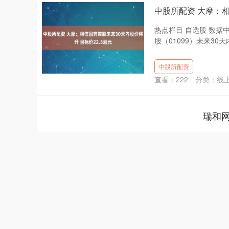
中股所配资 大摩：相
热点栏目 自选股 数据
股（01099）未来30天
中股所配资
查看：
222
分类：
线
瑞和