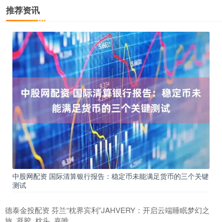
推荐资讯
中股网配资 国际清算银行报告：稳定币未能满足货币的三个关键
测试
德泰金投配资 芬兰“枕界宾利”JAHVERY：开启云端睡眠梦幻之
旅_凝胶_枕头_嘉唯